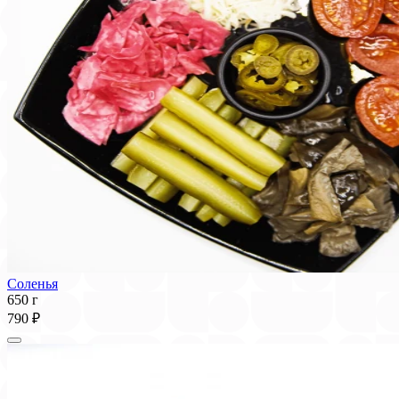
Соленья
650 г
790 ₽