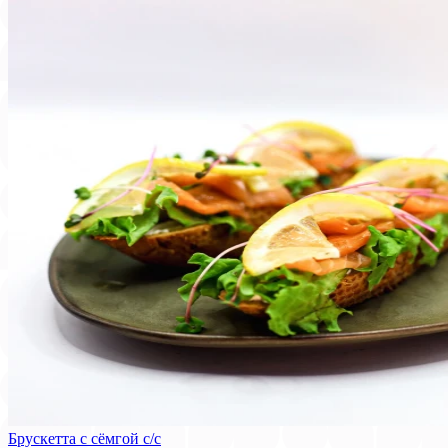
Брускетта с сёмгой с/с