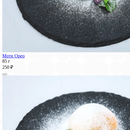
Моти Орео
85 г
250 ₽